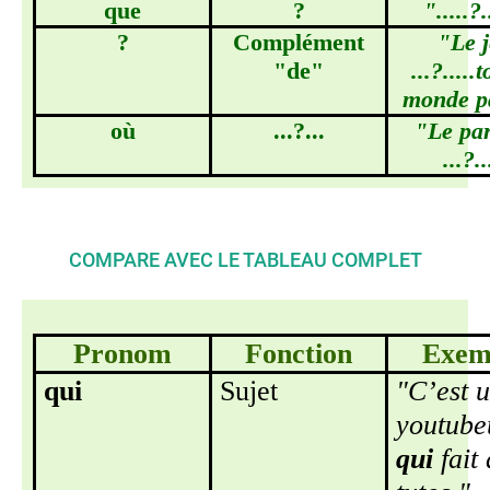
que
?
".....?.
?
Complément
"Le 
"de"
...?.....
monde p
où
...?...
"Le pa
...?.
COMPARE AVEC LE TABLEAU COMPLET
Pronom
Fonction
Exem
qui
Sujet
"C’est 
youtube
qui
fait 