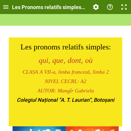
Les Pronoms relatifs simples, clasa a VII-a, Lecție
Les pronoms relatifs simples:
qui, que, dont, où
CLASA A VII-a, limba franceză, limba 2
NIVEL CECRL: A2
AUTOR: Mangîr Gabriela
Colegiul Național ”A. T. Laurian”, Botoșani