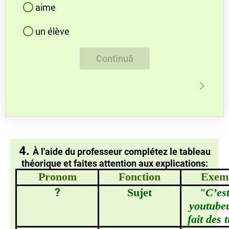
aime
un élève
Continuă
4.
À l'aide du professeur complétez le tableau
théorique et faites attention aux explications:
Pronom
Fonction
Exem
?
Sujet
"C’es
youtube
fait des 