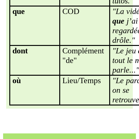
tutos."
que
COD
"La vid
que
j’ai
regardée
drôle."
dont
Complément
"Le jeu
"de"
tout le
parle...
où
Lieu/Temps
"Le par
on se
retrouve