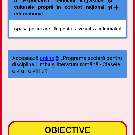
4.2. Aplicarea noțiunilor lingvistice pentru
5. Exprimarea identității lingvistice și
+
înțelegerea și producerea unor texte diverse
culturale proprii în context național și
internațional
5.1. Exprimarea unui punct de vedere față de
Apasă pe fiecare titlu
pentru a vizualiza informația!
valori ale culturii naționale sau ale unei alte
culturi, identificate în cărțile citite
Accesează
online
„Programa școlară pentru
disciplina Limba și literatura română - Clasele
a V-a - a VIII-a”!
OBIECTIVE