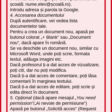
școală: nume.elev@școală.ro).
Introdu adresa și parola ta Google.
4. Accesarea documentului
După autentificare, vei vedea lista
documentelor tale.
Pentru a crea un document nou, apasă pe
butonul colorat „+ Blank” sau „Document
nou”, dacă apare în română.
Se va deschide un document nou, similar cu
Microsoft Word, unde poți scrie, formata
textul, adăuga imagini etc.
Dacă profesorul ți-a dat acces de vizualizare,
poți citi, dar nu poți modifica.
Dacă ți-a dat acces de comentare, poți lăsa
comentarii în marginea textului.
Dacă ți-a dat acces de editare, poți scrie și
edita direct în document.
5. Opțional
(dacă apare mesajul
„You need
permission”
/„Ai nevoie de permisiune”)
Apasă pe butonul „Solicită acces” (Request