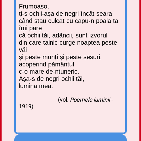
Frumoaso,
ți-s ochii-așa de negri încât seara
când stau culcat cu capu-n poala ta
îmi pare
că ochii tăi, adâncii, sunt izvorul
din care tainic curge noaptea peste
văi
și peste munți și peste șesuri,
acoperind pământul
c-o mare de-ntuneric.
Așa-s de negri ochii tăi,
lumina mea.
(vol.
Poemele luminii -
1919)