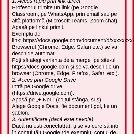
1.
Acces rapid prin link direct
Profesorul trimite un link (pe Google
Classroom, pe WhatsApp, prin email sau pe
altă platformă (Microsoft Teams, Zoom chat).
Apasă pe linkul primit.
Exemplu de
link:
https://docs.google.com/document/d/xxxxxxxx
Browserul (Chrome, Edge, Safari etc.) se va
deschide automat.
Poți să alegi varianta de a merge
pe site-ul
https://docs.google.com și se va deschide
un
browser (Chrome, Edge, Firefox, Safari etc.).
2.
Acces prin Google Drive
Intră pe Google drive
(
h
ttps://drive.google.com).
Apasă pe „+ Nou” (colțul stânga, sus).
Alege Google Docs, fie document gol, fie un
șablon.
3. Autentificare (dacă este nevoie)
Dacă nu ești conectat(ă), ți se va cere să intri
în contul tău Google (de exemplu, contul de