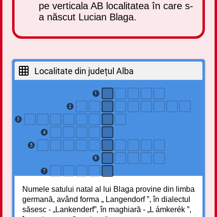
latinescul „littera”, iar studiul academic al literaturii
pe verticala AB localitatea în care s-
contemporan, această formă de artă organizează
este cunoscut ca Litere.
a născut Lucian Blaga.
spațiul și timpul într-un spectacol vizual captivant.
Valoarea sa artistică rezidă în capacitatea
de a sintetiza alte discipline: se sprijină pe
muzică, împrumută plasticitatea sculpturii și
dramatismul teatrului. Totodată, dansul are o
Localitate din județul Alba
funcție socială și spirituală profundă, fiind, istoric
vorbind, una dintre primele forme de manifestare
culturală ale umanității.
1
2
3
4
5
6
7
Numele satului natal al lui Blaga provine din limba
germană, având forma „ Langendorf ”, în dialectul
săsesc - „Lankenderf”, în maghiară - „L ámkerék ”,