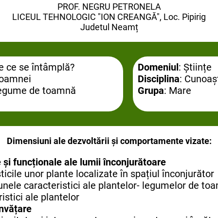
PROF. NEGRU PETRONELA
LICEUL TEHNOLOGIC "ION CREANGĂ", Loc. Pipirig
Judetul Neamț
de ce se întâmplă?
Domeniul
: Științe
toamnei
Disciplina
: Cunoaș
legume de toamnă
Grupa
: Mare
Dimensiuni ale dezvoltării și comportamente vizate:
e și funcționale ale lumii înconjurătoare
ticile unor plante localizate în spațiul înconjurător
ă unele caracteristici ale plantelor- legumelor de t
istici ale plantelor
învățare