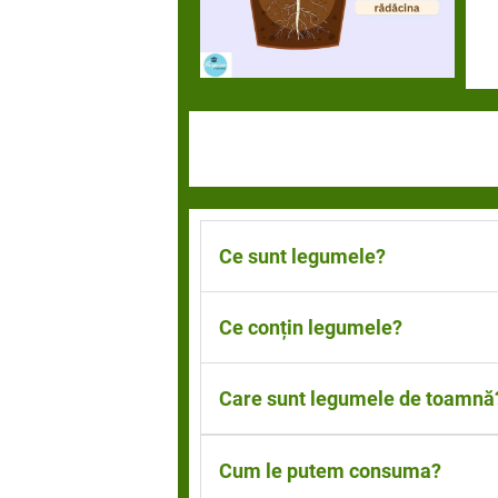
Ce sunt legumele?
Legumele sunt părțile comestibil
Ce conțin legumele?
reprezintă un aliment de bază.
Legumele sunt surse excelente 
Care sunt legumele de toamnă
menținerea sănătoasă a ochilor, p
gingiile , sprijină absorbția fierul
Legumele de toamnă sunt: varza
Cum le putem consuma?