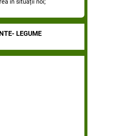
a în situații noi;
ANTE- LEGUME