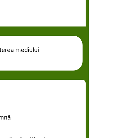
terea mediului
oamnă