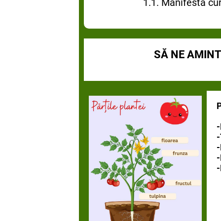
1.1. Manifestă cur
SĂ NE AMINT
P
-
-
-