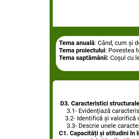
Tema anuală
: Când, cum și 
Tema proiectului
: Povestea 
Tema saptămânii:
Coșul cu 
D3. Caracteristici structural
3.1- Evidențiază caracteris
3.2- Identifică și valorific
3.3- Descrie unele caracter
C1.
Capacități și atitudini în 