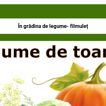
, în supe, salate, mâncăruri, sucuri, în funcție de tip
În grădina de legume- filmuleț