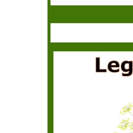
Legumele le putem consuma crude