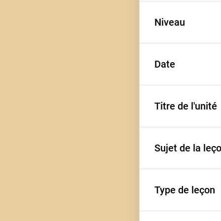
Niveau
VIème
Date
A1
Titre de l'unité
11 février 2026
Sujet de la leç
Au collège
Type de leçon
L'univers scolai