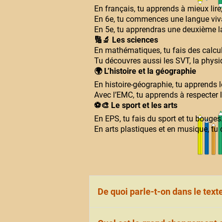
En français, tu apprends à mieux lire, 
En 6e, tu commences une langue viva
En 5e, tu apprendras une deuxième l
🔢🔬
Les sciences
En mathématiques, tu fais des calcul
Tu découvres aussi les SVT, la physi
🌍
L’histoire et la géographie
En histoire-géographie, tu apprends l
Avec l’EMC, tu apprends à respecter l
⚽
🎨
Le sport et les arts
En EPS, tu fais du sport et tu bouges
En arts plastiques et en musique, tu 
De quoi parle-t-on dans le text
Dans le texte, l'on parle des mat