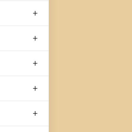
+
+
+
+
+