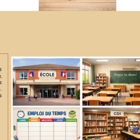
s
,
s
.
s