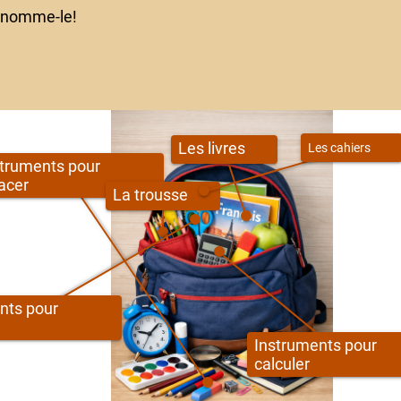
t nomme-le!
Les livres
Les cahiers
struments pour
acer
La trousse
nts pour
Instruments pour
calculer