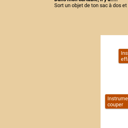
Sort un objet de ton sac à dos e
In
eff
Instrume
couper