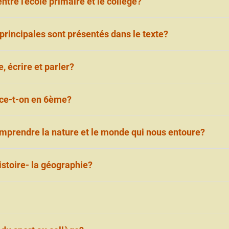
tre l'école primaire et le collège?
fesseurs pour chaque matière.
rincipales sont présentés dans le texte?
tre types de matières principales:
, écrire et parler?
nt que langue maternelle à mieux lire, écrire et parler.
ce-t-on en 6ème?
mprendre la nature et le monde qui nous entoure?
la technologie nous permettent de comprendre la nature e
istoire- la géographie?
, on apprend sur le passe et on découvre les espaces géog
 les autres et vivre ensemble.