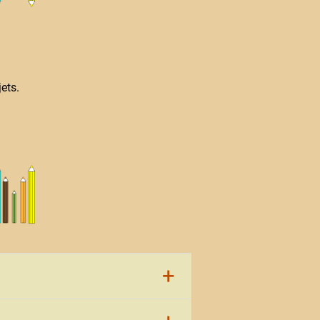
ets.
+