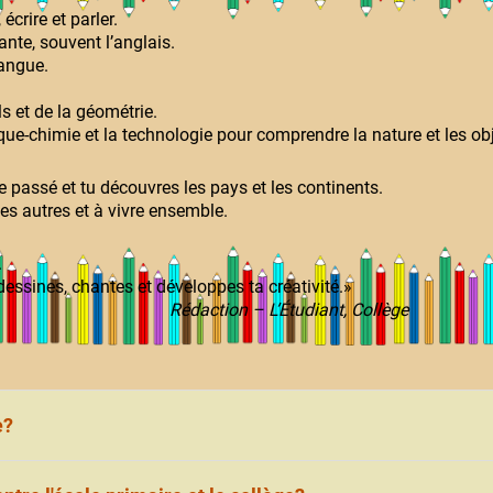
écrire et parler.
nte, souvent l’anglais.
angue.
s et de la géométrie.
que-chimie et la technologie pour comprendre la nature et les obj
e passé et tu découvres les pays et les continents.
es autres et à vivre ensemble.
.
dessines, chantes et développes ta créativité.»
Rédaction – L’Étudiant, Collège
e?
ières scolaires au collège.