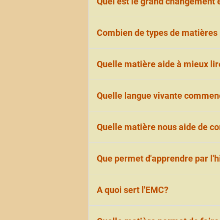
Quel est le grand changement en
Au collège, il y a plusieurs pro
Combien de types de matières p
Dans ce texte, l'on parle de qua
Quelle matière aide à mieux lire
1. Le français et les langues
2. Les sciences
3.L'histoire et la géographie
Le français aide les élèves en ta
Quelle langue vivante commen
4. Le sport et les arts
On commence l'anglais.
Quelle matière nous aide de co
Le SVT, la physique-chimie et 
Que permet d'apprendre par l'h
Par l'histoire et la géographie
A quoi sert l'EMC?
En EMC, on apprend à respecter