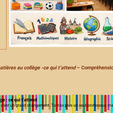
tières au collège -ce qui t’attend
– Compréhension
e : ce qui t’attend
, c’est un grand changement. Tu n’as plus un seul professeur, mai