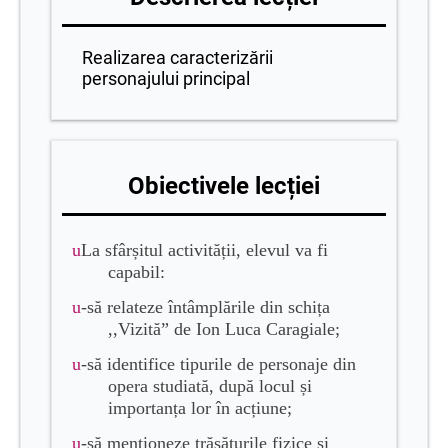
Realizarea caracterizării
personajului principal
Obiectivele lecției
u
La sfârșitul activității, elevul va fi
capabil:
u
-să relateze întâmplările din schița
,,Vizită” de Ion Luca Caragiale;
u
-să identifice tipurile de personaje din
opera studiată, după locul și
importanța lor în acțiune;
u
-să menționeze trăsăturile fizice și