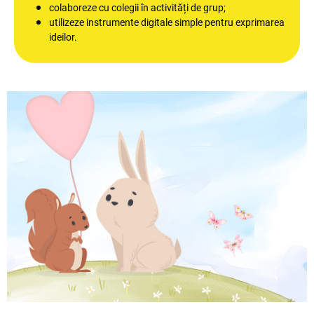
colaboreze cu colegii în activități de grup;
utilizeze instrumente digitale simple pentru exprimarea
ideilor.