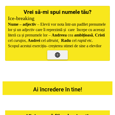
Vrei să-mi spui numele tău?
Ice-breaking
Nume – adjectiv
– Elevii vor nota într-un padllet prenumele
lor și un adjectiv care îi reprezintă și care începe cu aceeași
literă ca și prenumele lor –
Andreea
cea
ambițioasă
,
Cristi
cel
curajos
,
Andrei
cel
altruist,
Radu
cel
rapid
etc.
Scopul acestui exercițiu- c
reșterea stimei de sine a elevilor
Ai încredere în tine!