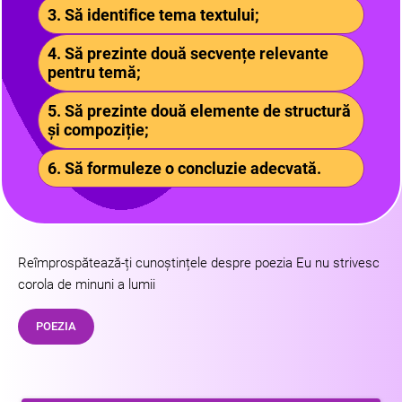
3. Să identifice tema textului;
4. Să prezinte două secvențe relevante
pentru temă;
5. Să prezinte două elemente de structură
și compoziție;
6. Să formuleze o concluzie adecvată.
Reîmprospătează-ți cunoștințele despre poezia Eu nu strivesc
corola de minuni a lumii
POEZIA