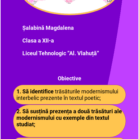
Șalabină Magdalena
Clasa a XII-a
Liceul Tehnologic ”Al. Vlahuță”
Obiective
1.
Să identifice
trăsăturile modernismului
interbelic prezente în textul poetic;
2. Să susțină prezența a două trăsături ale
modernismului cu exemple din textul
studiat;