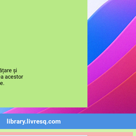
țare și
rea acestor
re.
library.livresq.com