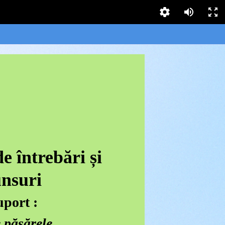
 întrebări și
nsuri
uport :
 păsărele
,