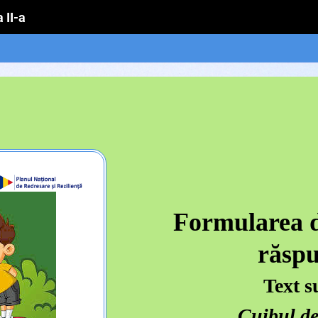
 II-a
Formularea de
răspu
Text s
Cuibul de