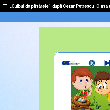
„Cuibul de păsărele”, după Cezar Petrescu- Clasa a