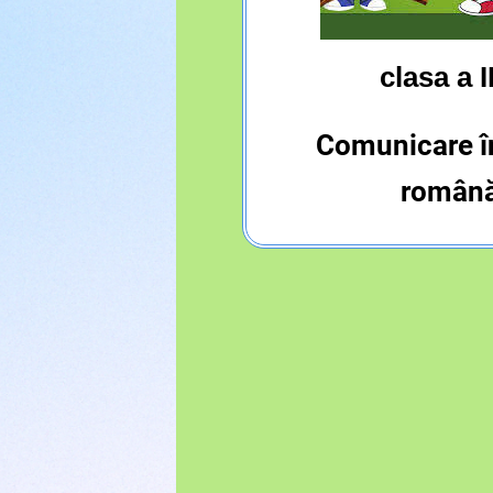
clasa a I
Comunicare î
român