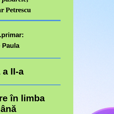
r Petrescu
.primar:
 Paula
a II-a
e în limba
ână