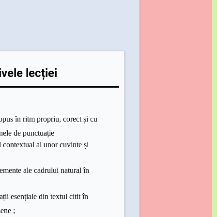
vele lecției
opus în ritm propriu, corect și cu
nele de punctuație
 contextual al unor cuvinte și
lemente ale cadrului natural în
ții esențiale din textul citit în
sene ;