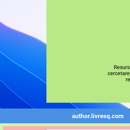
Resurse
cercetare,
re
author.livresq.com