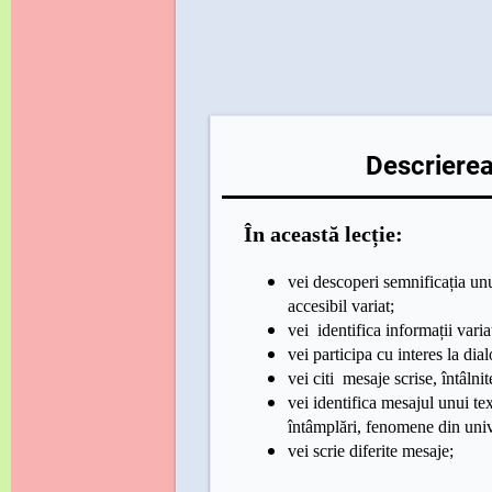
Descrierea 
În această lecție:
vei
descoperi semnificația unu
accesibil variat;
vei
identifica informații varia
vei
participa cu interes la dial
vei citi mesaje scrise, întâlni
vei identifica mesajul unui tex
întâmplări, fenomene din uni
vei scrie diferite mesaje;