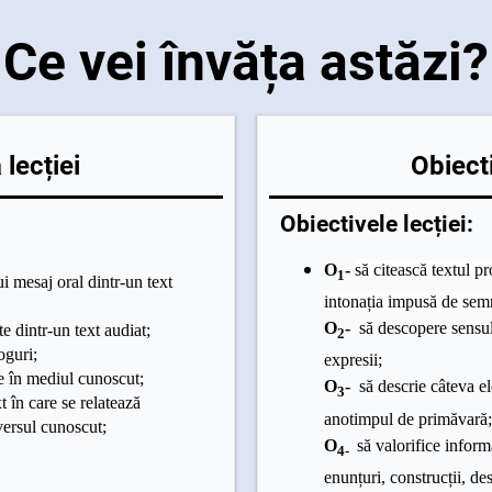
Ce vei învăța astăzi?
lecției
Obiecti
Obiectivele lecției:
O
-
să citească textul pr
1
i mesaj oral dintr-un text
intonația impusă de sem
O
-
să descopere sensul
te dintr-un text audiat;
2
oguri;
expresii;
te în mediul cunoscut;
O
-
să descrie câteva e
3
t în care se relatează
anotimpul de primăvară;
versul cunoscut;
O
să valorifice informa
4-
enunțuri, construcții, de