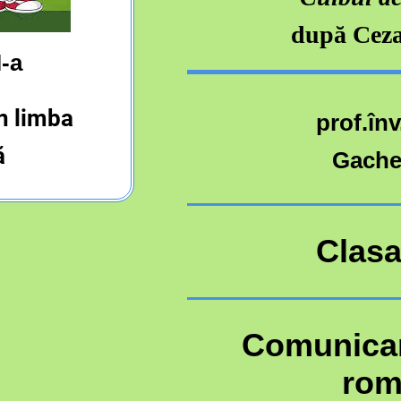
după Ceza
I-a
n limba
prof.înv
ă
Gache
Clasa 
Comunicar
rom