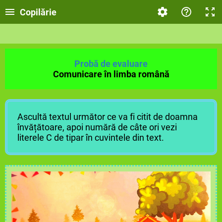
Copilărie
Probă de evaluare
Comunicare în limba română
Ascultă textul următor ce va fi citit de doamna
învățătoare, apoi numără de câte ori vezi
literele C de tipar în cuvintele din text.