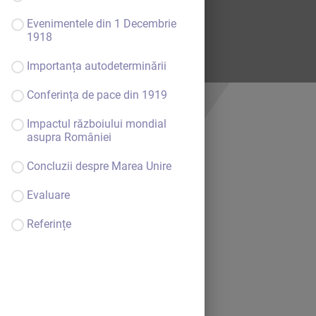
Evenimentele din 1 Decembrie
1918
Importanța autodeterminării
Conferința de pace din 1919
Impactul războiului mondial
asupra României
Concluzii despre Marea Unire
Evaluare
Bine ai venit.
Referințe
Continuă