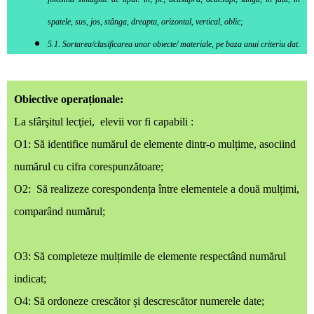
spatele, sus, jos, stânga, dreapta, orizontal, vertical, oblic;
5.1. Sortarea/clasificarea unor obiecte/ materiale, pe baza unui criteriu dat.
Obiective operaționale:
La sfârşitul lecţiei, elevii vor fi capabili :
O1: Să identifice numărul de elemente dintr-o mulțime, asociind
numărul cu cifra corespunzătoare;
O2: Să realizeze corespondența între elementele a două mulțimi,
comparând numărul;
O3: Să completeze mulțimile de elemente respectând numărul
indicat;
O4: Să ordoneze crescător și descrescător numerele date;