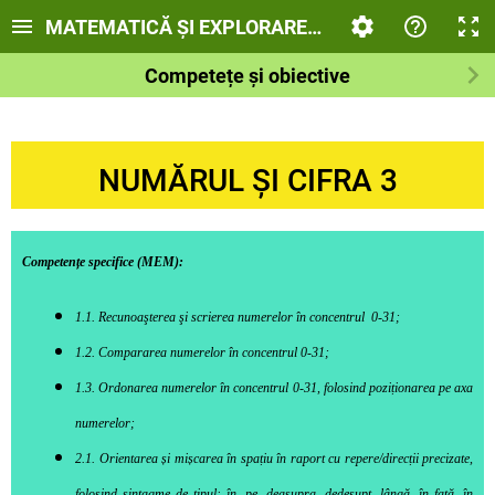
MATEMATICĂ ȘI EXPLORAREA MEDIULUI
Competețe și obiective
NUMĂRUL ȘI CIFRA 3
Competențe specifice (MEM):
1.1. Recunoaşterea şi scrierea numerelor în concentrul 0-31;
1.2. Compararea numerelor în concentrul 0-31;
1.3. Ordonarea numerelor în concentrul 0-31, folosind poziționarea pe axa
numerelor;
2.1. Orientarea și mișcarea în spațiu în raport cu repere/direcții precizate,
folosind sintagme de tipul: în, pe, deasupra, dedesupt, lângă, în față, în