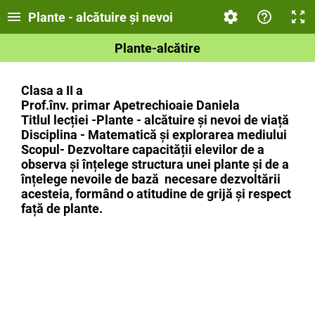
Plante - alcătuire și nevoi
Plante-alcătire
Clasa a II a
Prof.înv. primar Apetrechioaie Daniela
Titlul lecției -P
lante - alcătuire și nevoi de viață
Disciplina - Matematică și explorarea mediului
Scopul-
Dezvoltare capacității elevilor de a
observa și înțelege structura unei plante
și de a
înțelege nevoile de bază necesare dezvoltării
acesteia, formând o atitudine de grijă și respect
față de plante.