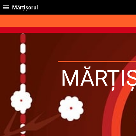
Mărțișorul
MĂRȚI