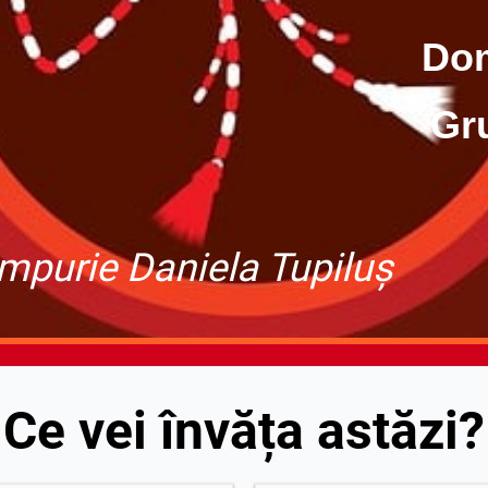
eniul Ști
pa Mijl
impurie Daniela Tupiluș
Ce vei învăța astăzi?