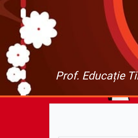
Dom
Gru
Prof. Educație T