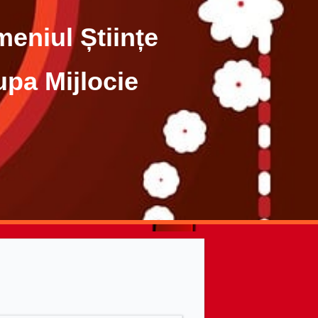
ințe
ocie