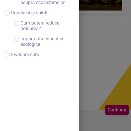
asupra ecosistemelor
Concluzii și soluții
Cum putem reduce
poluarea?
Importanța educației
ecologice
Evaluare curs
Continuă
Bine ai venit.