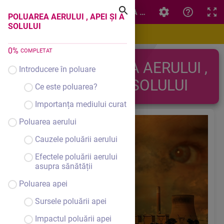
POLUAREA AERULUI , APEI ȘI A SOLULUI
POLUAREA AERULUI , APEI ȘI A
SOLULUI
0
%
COMPLETAT
POLUAREA AERULUI ,
Introducere în poluare
APEI ȘI A SOLULUI
Ce este poluarea?
Importanța mediului curat
Poluarea aerului
Cauzele poluării aerului
Efectele poluării aerului
asupra sănătății
Poluarea apei
Sursele poluării apei
Impactul poluării apei