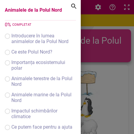
Animalele de la Polul Nord
Animalele de la Polul Nord
0
%
COMPLETAT
Introducere în lumea
Animalele de la Polul
animalelor de la Polul Nord
Nord
Ce este Polul Nord?
Importanța ecosistemului
polar
Animalele terestre de la Polul
Nord
Animalele marine de la Polul
Nord
Impactul schimbărilor
climatice
Ce putem face pentru a ajuta