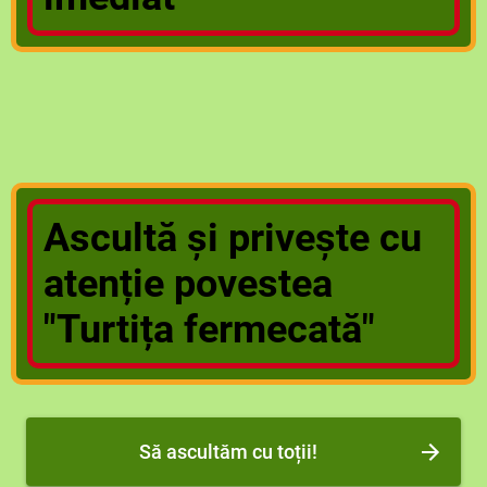
Ascultă și privește cu
atenție povestea
"Turtița fermecată"
Să ascultăm cu toții!