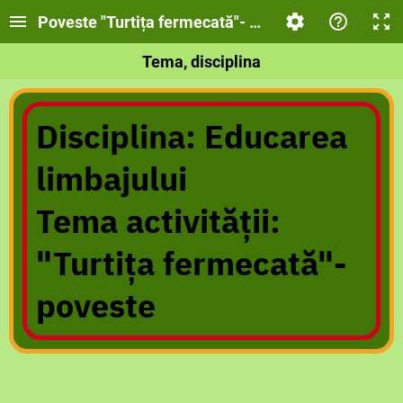
Poveste "Turtița fermecată"- Grupa Mijlocie
Tema, disciplina
Disciplina: Educarea
limbajului
Tema activității:
"Turtița fermecată"-
poveste