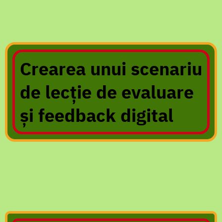
Crearea unui scenariu
de lecție de evaluare
și feedback digital