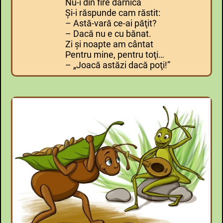
Nu-i din fire darnică
Şi-i răspunde cam răstit:
– Astă-vară ce-ai păţit?
– Dacă nu e cu bănat.
Zi şi noapte am cântat
Pentru mine, pentru toţi…
– „Joacă astăzi dacă poţi!”