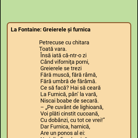
La Fontaine: Greierele şi furnica
Petrecuse cu chitara
Toată vara.
Însă iată că-ntr-o zi
Când viforniţa porni,
Greierele se trezi
Fără muscă, fără râmă,
Fără umbră de fărâmă.
Ce să facă? Hai să ceară
La Furnică, pân’ la vară,
Niscai boabe de secară.
– „Pe cuvânt de lighioană,
Voi plăti cinstit cucoană,
Cu dobânzi, cu tot ce vrei!”
Dar Furnica, harnică,
Are un ponos al ei: