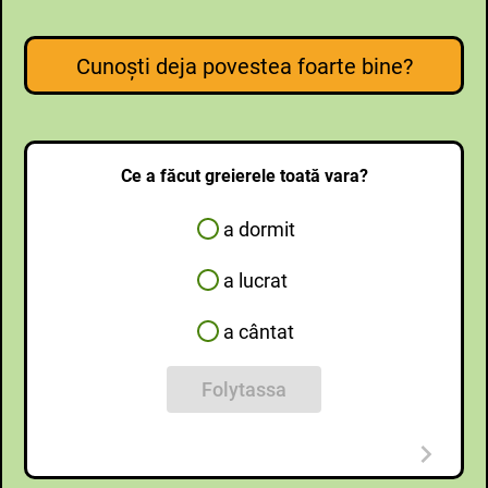
Cunoşti deja povestea foarte bine?
Ce a făcut greierele toată vara?
a dormit
a lucrat
a cântat
Folytassa