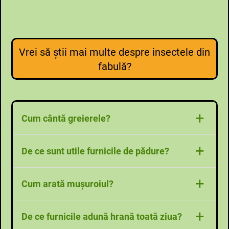
Vrei să ştii mai multe despre insectele din
fabulă?
+
Cum cântă greierele?
+
De ce sunt utile furnicile de pădure?
+
Cum arată muşuroiul?
+
De ce furnicile adună hrană toată ziua?