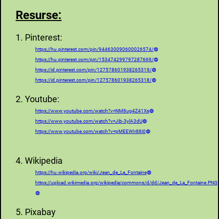
Resurse:
1. Pinterest:
https://hu.pinterest.com/pin/944630090600026574/
https://hu.pinterest.com/pin/153474299797287669/
https://id.pinterest.com/pin/127578601938265319/
https://id.pinterest.com/pin/127578601938265318/
2. Youtube:
https://www.youtube.com/watch?v=NM8ug4Z41Xs
https://www.youtube.com/watch?v=Jib-3ylA3dU
https://www.youtube.com/watch?v=pMEEWIr88i0
4. Wikipedia
https://hu.wikipedia.org/wiki/Jean_de_La_Fontaine
https://upload.wikimedia.org/wikipedia/commons/d/dd/Jean_de_La_Fontaine.PNG
5. Pixabay