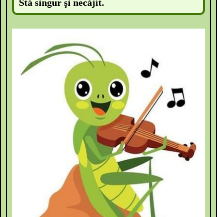
Stă singur şi necăjit.