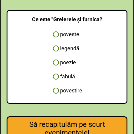
Ce este "Greierele şi furnica?
poveste
legendă
poezie
fabulă
povestire
Să recapitulăm pe scurt
evenimentele!