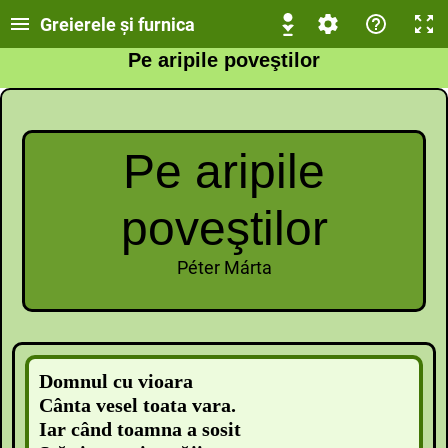
Greierele şi furnica
Pe aripile poveştilor
Pe aripile
poveştilor
Péter Márta
Domnul cu vioara
Cânta vesel toata vara.
Iar când toamna a sosit