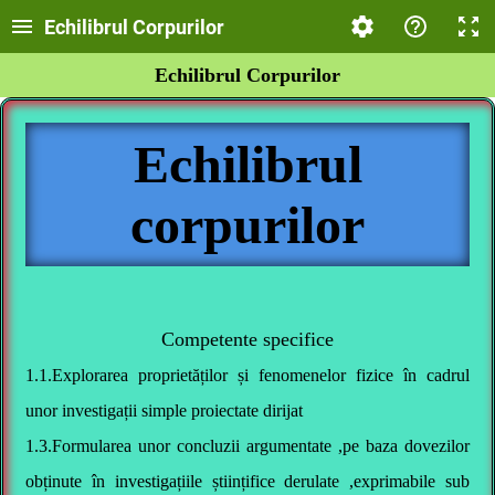
Echilibrul Corpurilor
Echilibrul Corpurilor
Echilibrul
corpurilor
Competente specifice
1.1.Explorarea proprietăților și fenomenelor fizice în cadrul
unor investigații simple proiectate dirijat
1.3.Formularea unor concluzii argumentate ,pe baza dovezilor
obținute în investigațiile științifice derulate ,exprimabile sub