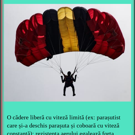
O cădere liberă cu viteză limită (ex: parașutist
care și-a deschis parașuta și coboară cu viteză
constantă): rezistența aerului egalează forța