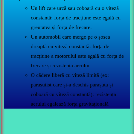
Un lift care urcă sau coboară cu o viteză
constantă: forța de tracțiune este egală cu
greutatea și forța de frecare.
Un automobil care merge pe o șosea
dreaptă cu viteză constantă: forța de
tracțiune a motorului este egală cu forța de
frecare și rezistența aerului.
O cădere liberă cu viteză limită (ex:
parașutist care și-a deschis parașuta și
coboară cu viteză constantă): rezistența
aerului egalează forța gravitațională