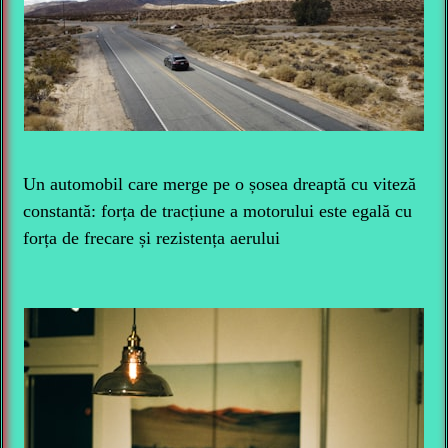
Un automobil care merge pe o șosea dreaptă cu viteză
constantă: forța de tracțiune a motorului este egală cu
forța de frecare și rezistența aerului