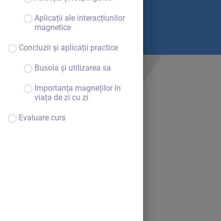
Aplicații ale interacțiunilor
magnetice
Concluzii și aplicații practice
Busola și utilizarea sa
Importanța magneților în
viața de zi cu zi
Evaluare curs
Bine ai venit.
Continuă