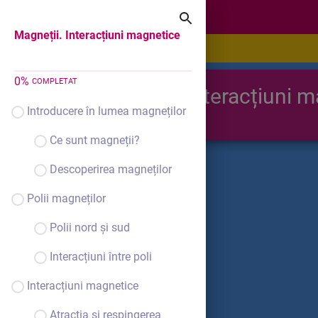
Magneții. Interacțiuni magnetice
Magneții. Interacțiuni magnetice
0
%
COMPLETAT
Magneții. Interacțiuni 
Introducere în lumea magneților
Ce sunt magneții?
Descoperirea magneților
Polii magneților
Polii nord și sud
Interacțiuni între poli
Interacțiuni magnetice
Atracția și respingerea