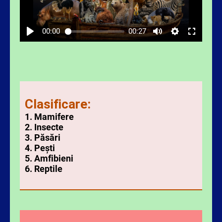
00:00
00:27
Clasificare:
1. Mamifere
2. Insecte
3. Păsări
4. Pești
5. Amfibieni
6. Reptile