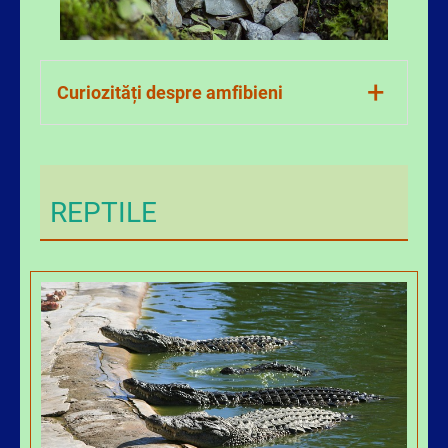
+
Curiozități despre amfibieni
Trăiesc o viață „dublă”
Amfibienii încep viața în apă, ca larve
REPTILE
(ex. mormoloci), și apoi se
transformă în adulți care pot trăi pe
uscat.
Respiră prin piele
Pe lângă plămâni, amfibienii pot
absorbi oxigen direct prin pielea lor
subțire și umedă, de aceea au nevoie
de medii umede.
Sunt cei mai sensibili indicatori ai
mediului
Pentru că pielea lor este permeabilă,