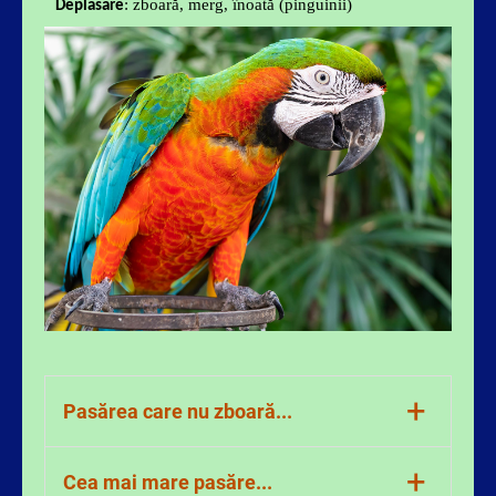
: zboară, merg, înoată (pinguinii)
Deplasare
+
Pasărea care nu zboară...
Pinguinul – pasărea care nu
+
Cea mai mare pasăre...