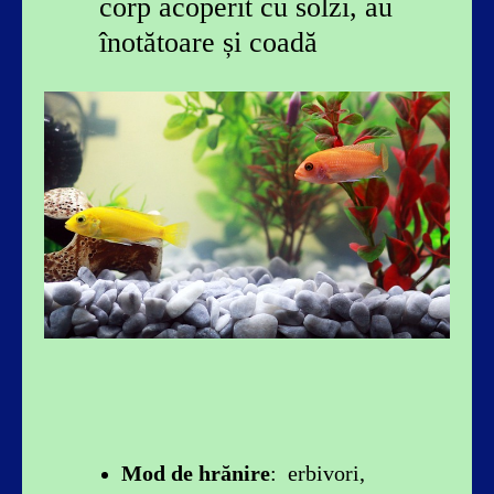
corp acoperit cu solzi, au
înotătoare și coadă
Mod de hrănire
: erbivori,