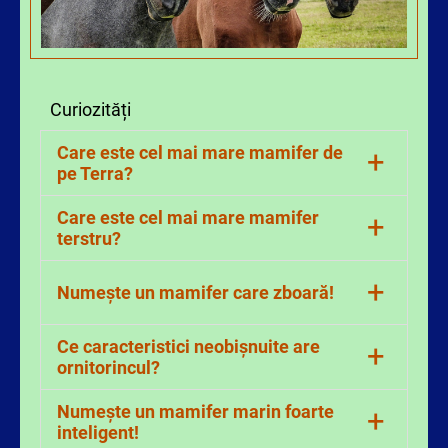
Curiozități
Care este cel mai mare mamifer de
+
pe Terra?
Balena albastră poate ajunge la 30 m
Care este cel mai mare mamifer
+
lunginme și 180 de tone.
terstru?
Elefantul african poate ajunge la 4 m
+
Numește un mamifer care zboară!
înălțime și 5-7 tone.
Unicul mamifer care zboară este liliacul.
Ce caracteristici neobișnuite are
+
ornitorincul?
Ornitorincul depune ouă, are cioc de rață,
Numește un mamifer marin foarte
+
are blană, își alaptează puii, trăiește în
inteligent!