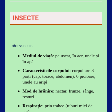
Australia
Delfinul este un mamifer acvatic foarte
inteligent care comunică prin sunete și
INSECTE
mișcări.
🐞
INSECTE
Mediul de viață
: pe uscat, în aer, unele și
în apă
Caracteristicile corpului
: corpul are 3
părți (cap, torace, abdomen), 6 picioare,
unele au aripi
Mod de hrănire
: nectar, frunze, sânge,
resturi
Respirație
: prin trahee (tuburi mici de
aer)