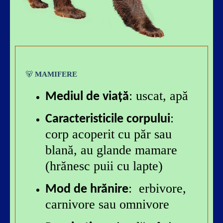
🐻
MAMIFERE
: uscat, apă
Mediul de viață
:
Caracteristicile corpului
corp acoperit cu păr sau
blană, au glande mamare
(hrănesc puii cu lapte)
: erbivore,
Mod de hrănire
carnivore sau omnivore