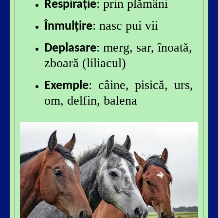
: prin plămâni
Respirație
: nasc pui vii
Înmulțire
: merg, sar, înoată,
Deplasare
zboară (liliacul)
: câine, pisică, urs,
Exemple
om, delfin, balena