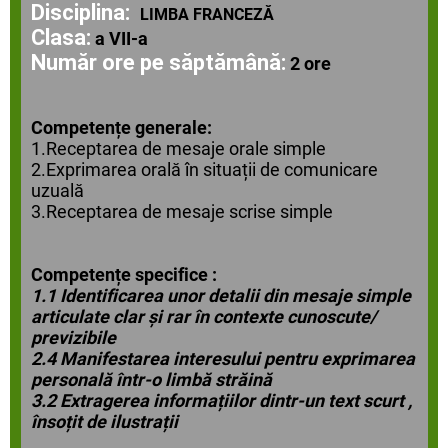
Disciplina:
LIMBA FRANCEZĂ
Clasa:
a VII-a
Număr ore pe săptămână:
2 ore
Competențe generale:
1.Receptarea de mesaje orale simple
2.Exprimarea orală
în situații de comunicare
uzuală
3.Receptarea de mesaje scrise simple
Competențe specifice :
1.1 Identificarea unor detalii din mesaje simple
articulate clar și rar în contexte cunoscute/
previzibile
2.4 Manifestarea interesului pentru exprimarea
personală într-o limbă străină
3.2 Extragerea informațiilor dintr-un text scurt ,
însoțit de ilustrații