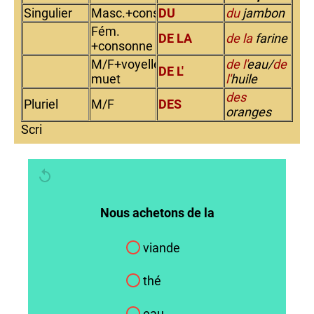
Singulier
Masc.+consonne
DU
du
jambon
Fém.
DE LA
de la
farine
+consonne
M/F+voyelle/h
de l'
eau/
de
DE L'
muet
l'
huile
des
Pluriel
M/F
DES
oranges
Scri
Nous achetons de la
viande
thé
eau