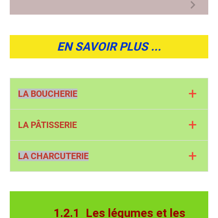
EN SAVOIR PLUS ...
+
LA BOUCHERIE
+
LA PÂTISSERIE
À la boucherie on achète de la viande de porc , de
boeuf , du poulet.
+
LA CHARCUTERIE
À la pâtisserie on achète des gâteaux, des
tartes, des macarons, des viennoiseries.
À la charcuterie on achète des jambons, des
saucissons, des andouilles,
1.2.1 Les légumes et les