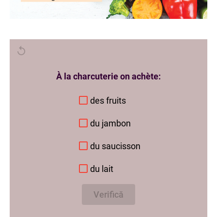
À la charcuterie on achète:
des fruits
du jambon
du saucisson
du lait
Verifică