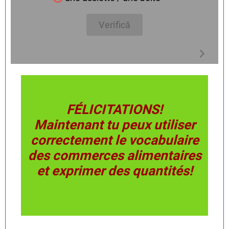
Verifică
FÉLICITATIONS!
Maintenant tu peux utiliser
correctement le vocabulaire
des commerces alimentaires
et exprimer des quantités!