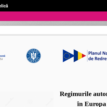
elică
Regimurile autori
în Europa 