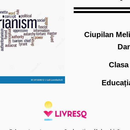
Ciupilan Mel
Dan
Clasa 
Educați