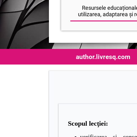
Resursele educaționale
utilizarea, adaptarea și r
author.livresq.com
Scopul lecţiei:
verificarea şi conso