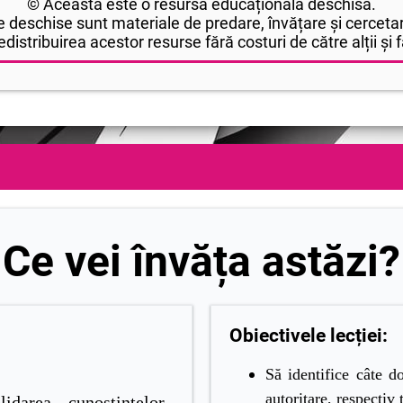
© Aceasta este o resursă educațională deschisă.
 deschise sunt materiale de predare, învățare și cercetar
edistribuirea acestor resurse fără costuri de către alții și fă
Ce vei învăța astăzi?
Obiectivele lecției:
Să identifice câte do
autoritare, respectiv 
lidarea cunoştinţelor