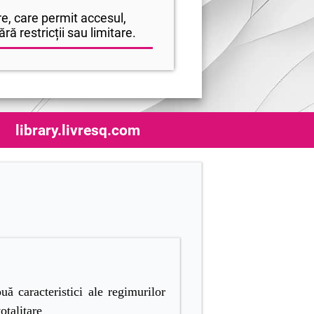
e, care permit accesul,
ră restricții sau limitare.
library.livresq.com
uă caracteristici ale regimurilor
totalitare