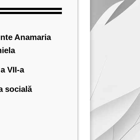
inte Anamaria
iela
a VII-a
a socială