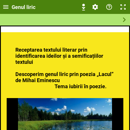
Genul liric
Receptarea textului literar prin
identificarea ideilor și a semificațiilor
textului
Descoperim genul liric prin poezia „Lacul”
de Mihai Eminescu
Tema iubirii în poezie.