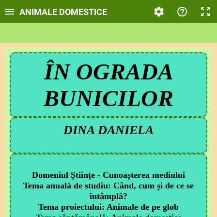
ANIMALE DOMESTICE
ÎN OGRADA
BUNICILOR
DINA DANIELA
Domeniul Științe - Cunoașterea mediului
Tema anuală de studiu: Când, cum și de ce se
întâmplă?
Tema proiectului: Animale de pe glob