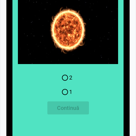
2
1
Continuă