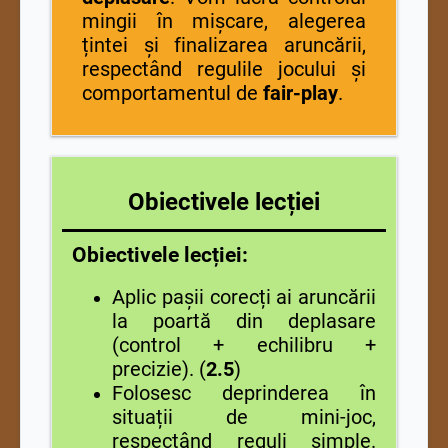
mingii în mișcare, alegerea
țintei și finalizarea aruncării,
respectând regulile jocului și
comportamentul de
fair-play
.
Obiectivele lecției
Obiectivele lecției:
Aplic pașii corecți ai aruncării
la poartă din deplasare
(control + echilibru +
precizie). (
2.5
)
Folosesc deprinderea în
situații de mini-joc,
respectând reguli simple.