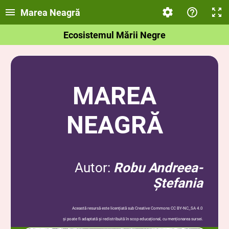
Marea Neagră
Ecosistemul Mării Negre
MAREA
NEAGRĂ
Autor:
Robu Andreea-
Ștefania
Această resursă
este licențiată sub Creative Commons CC BY-NC_SA 4.0
și poate fi adaptată și redistribuită în scop educațional, cu menționarea sursei.