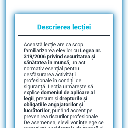
Descrierea lecției
Această lecție are ca scop
familiarizarea elevilor cu
Legea nr.
319/2006 privind securitatea și
sănătatea în muncă
, un act
normativ esențial pentru
desfășurarea activității
profesionale în condiții de
siguranță. Lecția urmărește să
explice
domeniul de aplicare al
legii
, precum și
drepturile și
obligațiile angajatorilor și
lucrătorilor
, punând accent pe
prevenirea riscurilor profesionale.
De asemenea, elevii vor înțelege ce