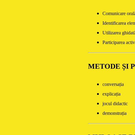
Comunicare orală
Identificarea ele
Utilizarea ghidată
Participarea activ
METODE ȘI 
conversația
explicația
jocul didactic
demonstrația