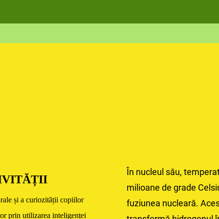
În nucleul său, tempera
VITĂȚII
milioane de grade Celsi
le și a curiozității copiilor
fuziunea nucleară. Ace
r prin utilizarea inteligenței
transformă hidrogenul în