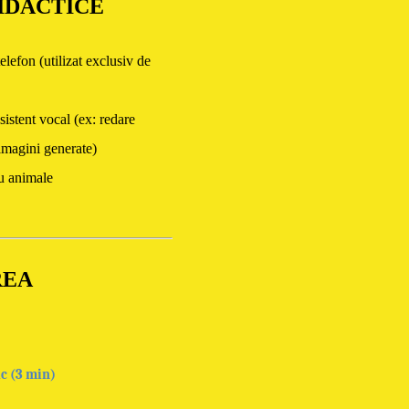
IDACTICE
telefon (utilizat
exclusiv de
sistent vocal (ex: redare
imagini generate)
cu animale
REA
c (3 min)