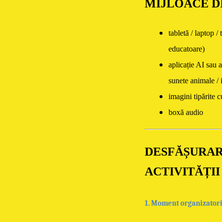
MIJLOACE D
tabletă / laptop / 
educatoare
)
aplicație AI sau a
sunete animale / 
imagini tipărite 
boxă audio
DESFĂȘURA
ACTIVITĂȚII
1. Moment organizatori