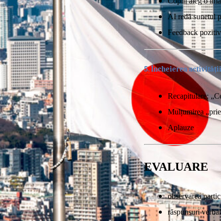
Copiii aleg o ima
AI redă sunetul p
Feedback pozitiv 
5. Încheierea activități
Recapitulare: „C
Mulțumirea „priet
Aplauze
EVALUARE
observarea partici
răspunsuri verba