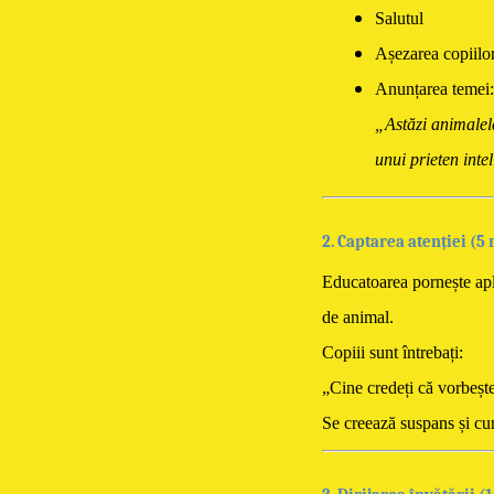
Salutul
Așezarea copiilo
Anunțarea temei:
„Astăzi animalel
unui prieten inte
2. Captarea atenției (5
Educatoarea pornește apl
de animal.
Copiii sunt întrebați:
„Cine credeți că vorbeșt
Se creează suspans și cur