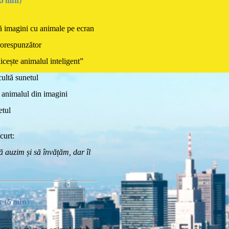
15 min)
ă imagini cu animale pe ecran
corespunzător
cește animalul inteligent”
cultă sunetul
ă animalul din imagini
etul
curt:
ă auzim și să învățăm, dar îl
r (5 min)