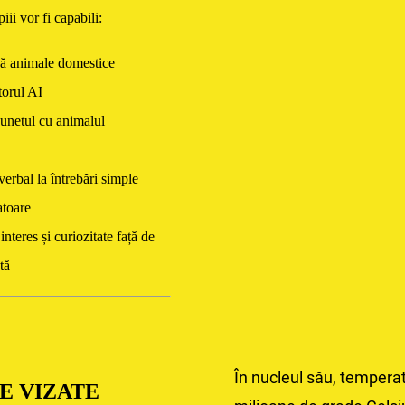
piii vor fi capabili:
ă animale domestice
torul AI
unetul cu animalul
erbal la întrebări simple
atoare
nteres și curiozitate față de
tă
În nucleul său, tempera
E VIZATE