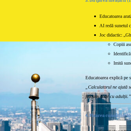
3. Dirijarea învățării (
Educatoarea arat
AI redă sunetul 
Joc didactic:
„Ghi
Copiii as
Identific
Imită sun
Educatoarea explică pe s
„Calculatorul ne ajută s
folosim doar cu adulții.”
4. Fixarea cunoștințelo