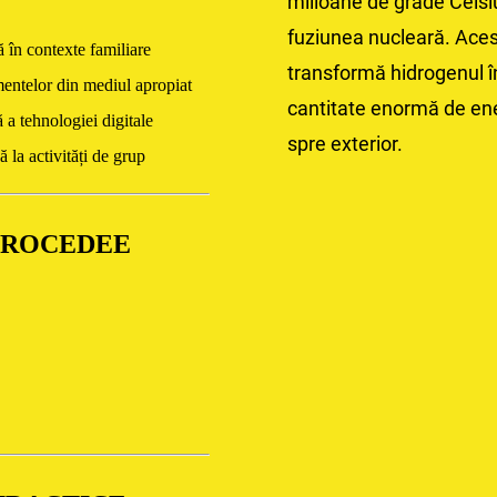
milioane de grade Celsi
fuziunea nucleară. Ace
 în contexte familiare
transformă hidrogenul în
mentelor din mediul apropiat
cantitate enormă de ene
 a tehnologiei digitale
spre exterior.
ă la activități de grup
PROCEDEE