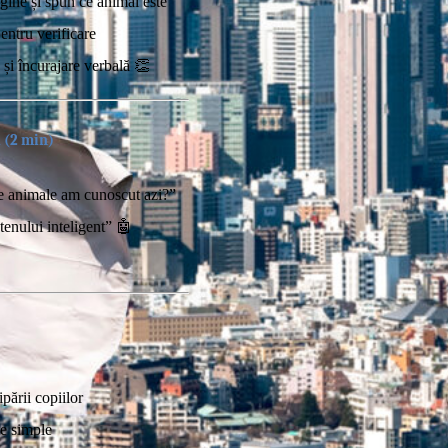
gine și spun ce animal este
entru verificare
și încurajare verbală 👏
i (2 min)
e animale am cunoscut azi?”
enului inteligent” 🤖
pării copiilor
le simple