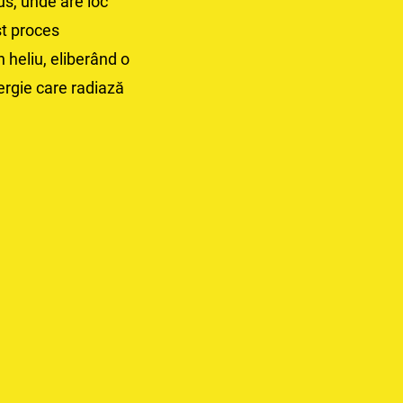
us, unde are loc
st proces
 heliu, eliberând o
rgie care radiază