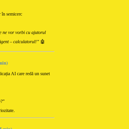
r în semicerc
e ne vor vorbi cu ajutorul
ligent – calculatorul!”
🤖
 min)
icația AI care redă un sunet
e?”
iozitate.