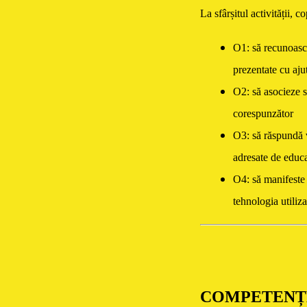
La sfârșitul activității, co
O1:
să recunoasc
prezentate cu aju
O2:
să asocieze s
corespunzător
O3:
să răspundă v
adresate de educ
O4:
să manifeste i
tehnologia utiliza
COMPETENȚ