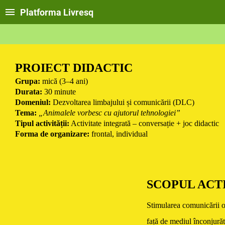
Platforma Livresq
PROIECT DIDACTIC
Grupa:
mică (3–4 ani)
Durata:
30 minute
Domeniul:
Dezvoltarea limbajului și comunicării (DLC)
Tema:
„Animalele vorbesc cu ajutorul tehnologiei”
Tipul activității:
Activitate integrată – conversație + joc didactic
Forma de organizare:
frontal, individual
SCOPUL ACTI
Stimularea comunicării ora
față de mediul înconjurăto