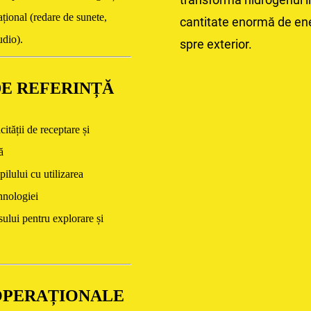
ațional (redare de sunete,
cantitate enormă de ene
udio).
spre exterior.
DE REFERINȚĂ
ității de receptare și
ă
ilului cu utilizarea
hnologiei
sului pentru explorare și
OPERAȚIONALE