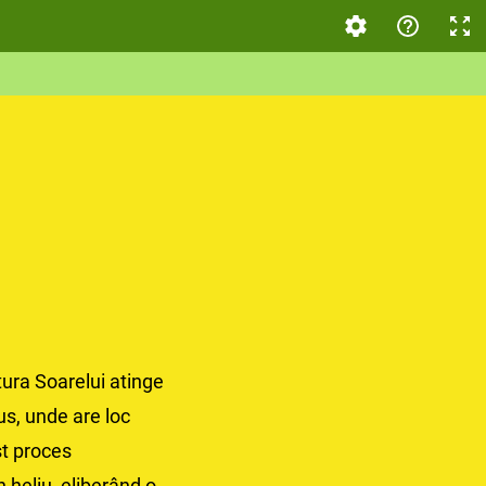
tura Soarelui atinge
us, unde are loc
st proces
 heliu, eliberând o