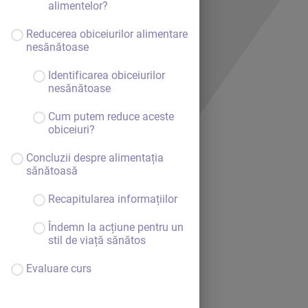
alimentelor?
Reducerea obiceiurilor alimentare
nesănătoase
Identificarea obiceiurilor
nesănătoase
Cum putem reduce aceste
obiceiuri?
Concluzii despre alimentația
sănătoasă
Recapitularea informațiilor
Îndemn la acțiune pentru un
stil de viață sănătos
Bine ai venit.
Evaluare curs
Continuă