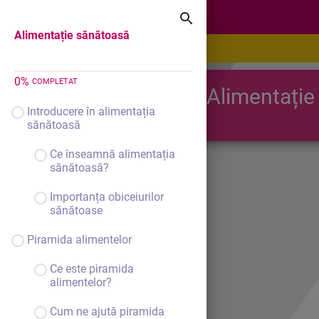
Alimentație sănătoasă
Alimentație sănătoasă
0
%
COMPLETAT
Alimentație
Introducere în alimentația
sănătoasă
Ce înseamnă alimentația
sănătoasă?
Importanța obiceiurilor
sănătoase
Piramida alimentelor
Ce este piramida
alimentelor?
Cum ne ajută piramida