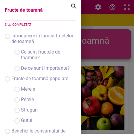
Fructe de toamnă
Fructe de toamnă
0
%
COMPLETAT
Introducere în lumea fructelor
Fructe de toamnă
de toamnă
Ce sunt fructele de
toamnă?
De ce sunt importante?
Fructe de toamnă populare
Merele
Perele
Struguri
Gutui
Beneficiile consumului de