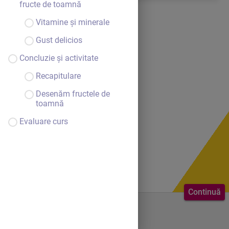
fructe de toamnă
Vitamine și minerale
Gust delicios
Concluzie și activitate
Recapitulare
Desenăm fructele de
toamnă
Evaluare curs
Continuă
Bine ai venit.