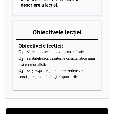
descriere
a lecției.
Obiectivele lecției
Obiectivele lecției:
O
– să recunoască un text memorialistic;
1
O
– să stabilească trăsăturile caracteristice unui
2
text memorialistic;
O
– să-şi exprime punctul de vedere clar,
3
concis, argumentându-şi răspunsurile.