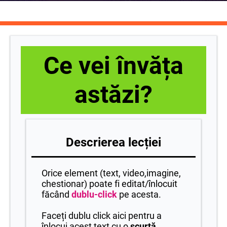
Ce vei învăța
astăzi?
Descrierea lecției
Orice element (text, video,imagine,
chestionar) poate fi editat/înlocuit
făcând
dublu-click
pe acesta.
Faceți dublu click aici pentru a
înlocui acest text cu o
scurtă