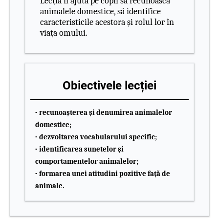
Lecția îi ajută pe copii să recunoască
animalele domestice, să identifice
caracteristicile acestora și rolul lor în
viața omului.
Obiectivele lecției
- recunoașterea și denumirea animalelor
domestice;
- dezvoltarea vocabularului specific;
- identificarea sunetelor și
comportamentelor animalelor;
- formarea unei atitudini pozitive față de
animale.