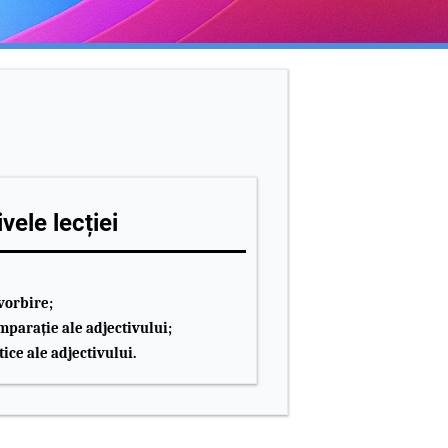
vele lecției
 vorbire;
parație ale adjectivului;
tice ale adjectivului.