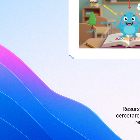
Resurse
cercetare,
re