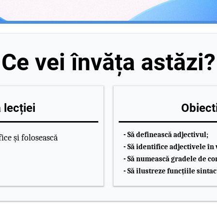
Ce vei învăța astăzi?
lecției
Obiecti
- Să definească adjectivul;
fice și folosească
- Să identifice adjectivele în
- Să numească gradele de com
- Să ilustreze funcțiile sintac