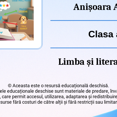
Anișoara A
Clasa 
Limba și lite
© Aceasta este o resursă educațională deschisă.
le educaționale deschise sunt materiale de predare, învă
 care permit accesul, utilizarea, adaptarea și redistribui
surse fără costuri de către alții și fără restricții sau limita