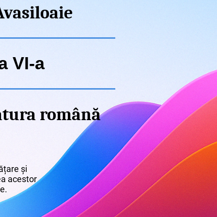
vasiloaie
a VI-a
ratura română
țare și
rea acestor
re.