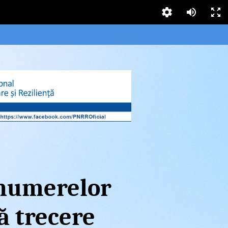
numerelor
ră trecere