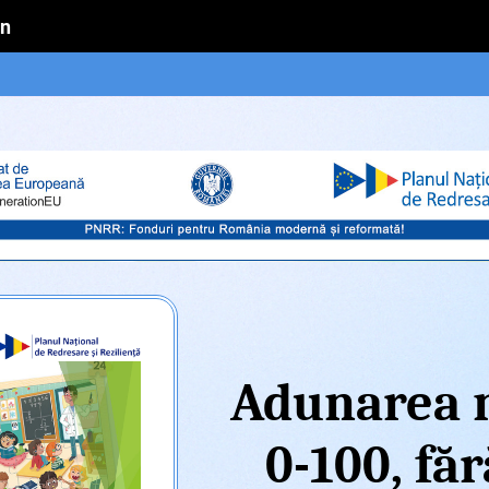
in
Adunarea 
0-100, fă