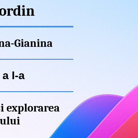
 ordin
na-Gianina
a I-a
i explorarea
ului