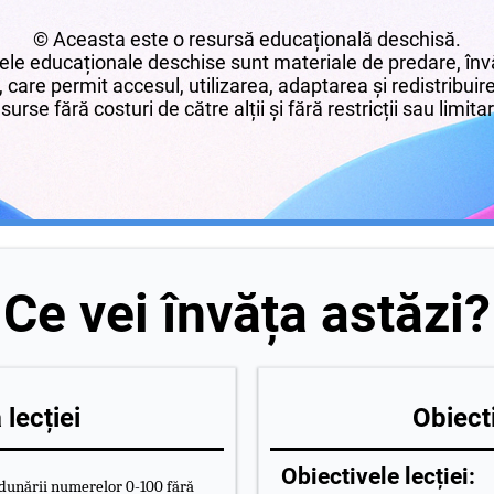
© Aceasta este o resursă educațională deschisă.
le educaționale deschise sunt materiale de predare, învă
 care permit accesul, utilizarea, adaptarea și redistribui
surse fără costuri de către alții și fără restricții sau limita
Ce vei învăța astăzi?
lecției
Obiecti
Obiectivele lecției:
adunării numerelor 0-100 fără