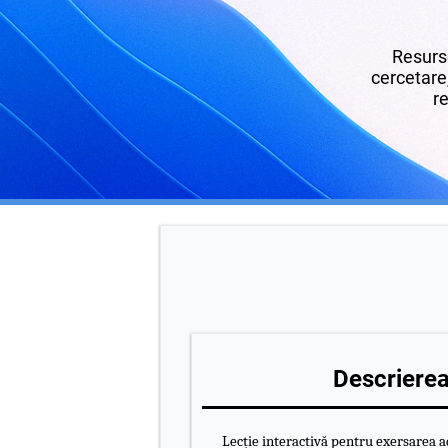
Resurse
cercetare,
re
Descrierea 
Lecție interactivă pentru exersarea 