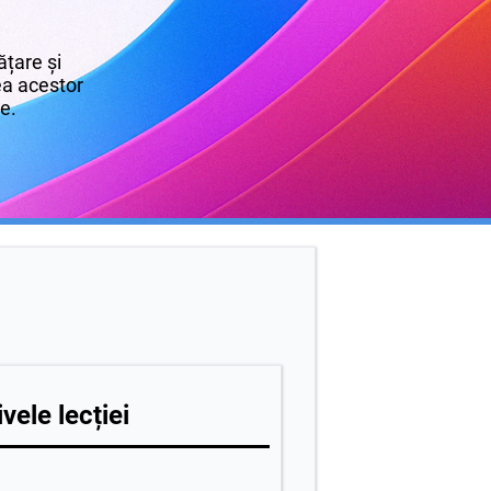
țare și
rea acestor
re.
vele lecției