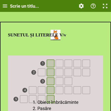
Scrie un titlu...
SUNETUL ȘI LITERELE V/v
1
2
3
4
5
1. Obiect îmbrăcăminte
2. Pasăre