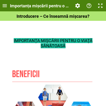
Importanța mișcării pentru o viață sănătoasă
Introducere – Ce înseamnă mișcarea?
IMPORTANȚA MIȘCĂRII PENTRU O VIAȚĂ
SĂNĂTOASĂ