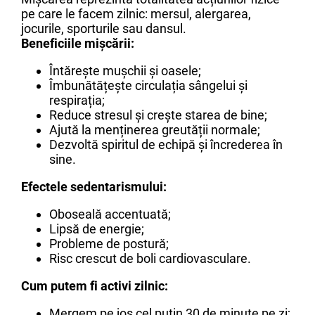
pe care le facem zilnic: mersul, alergarea,
jocurile, sporturile sau dansul.
Beneficiile mișcării:
Întărește mușchii și oasele;
Îmbunătățește circulația sângelui și
respirația;
Reduce stresul și crește starea de bine;
Ajută la menținerea greutății normale;
Dezvoltă spiritul de echipă și încrederea în
sine.
Efectele sedentarismului:
Oboseală accentuată;
Lipsă de energie;
Probleme de postură;
Risc crescut de boli cardiovasculare.
Cum putem fi activi zilnic:
Mergem pe jos cel puțin 30 de minute pe zi;