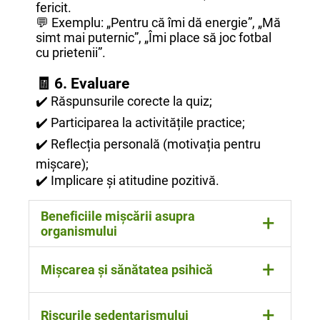
fericit.
💬 Exemplu: „Pentru că îmi dă energie”, „Mă
simt mai puternic”, „Îmi place să joc fotbal
cu prietenii”.
🧾
6. Evaluare
✔️ Răspunsurile corecte la quiz;
✔️ Participarea la activitățile practice;
✔️ Reflecția personală (motivația pentru
mișcare);
✔️ Implicare și atitudine pozitivă.
Beneficiile mișcării asupra
+
organismului
Mișcarea contribuie la dezvoltarea
+
Mișcarea și sănătatea psihică
armonioasă a corpului. Activitatea fizică
întărește sistemul muscular și osos,
îmbunătățește rezistența și mobilitatea
Activitatea fizică are un rol important în
+
Riscurile sedentarismului