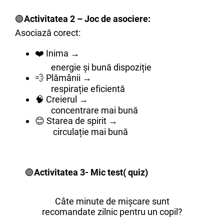
🟢
Activitatea 2 – Joc de asociere:
Asociază corect:
❤️ Inima →
energie și bună dispoziție
💨 Plămânii →
respirație eficientă
🧠 Creierul →
concentrare mai bună
😊 Starea de spirit →
circulație mai bună
🟢
Activitatea 3- Mic test( quiz)
Câte minute de mișcare sunt
recomandate zilnic pentru un copil?