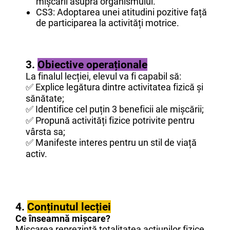
mișcării asupra organismului.
CS3: Adoptarea unei atitudini pozitive față
de participarea la activități motrice.
3.
Obiective operaționale
La finalul lecției, elevul va fi capabil să:
✅ Explice legătura dintre activitatea fizică și
sănătate;
✅ Identifice cel puțin 3 beneficii ale mișcării;
✅ Propună activități fizice potrivite pentru
vârsta sa;
✅ Manifeste interes pentru un stil de viață
activ.
4.
Conținutul lecției
Ce înseamnă mișcare?
Mișcarea reprezintă totalitatea acțiunilor fizice