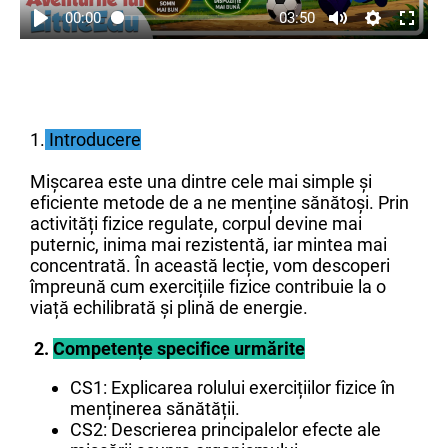
00:00
03:50
1.
Introduce
re
Mișcarea este una dintre cele mai simple și
eficiente metode de a ne menține sănătoși. Prin
activități fizice regulate, corpul devine mai
puternic, inima mai rezistentă, iar mintea mai
concentrată. În această lecție, vom descoperi
împreună cum exercițiile fizice contribuie la o
viață echilibrată și plină de energie.
2.
Competențe specifice urmărite
CS1: Explicarea rolului exercițiilor fizice în
menținerea sănătății.
CS2: Descrierea principalelor efecte ale