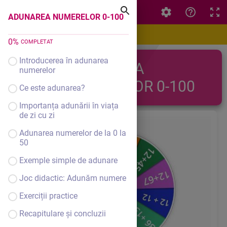
ADUNAREA NUMERELOR 0-100
ADUNAREA NUMERELOR 0-100
0
%
COMPLETAT
Introducerea în adunarea
ADUNAREA
numerelor
NUMERELOR 0-100
Ce este adunarea?
Importanța adunării în viața
de zi cu zi
Adunarea numerelor de la 0 la
50
Exemple simple de adunare
Joc didactic: Adunăm numere
Exerciții practice
Recapitulare și concluzii