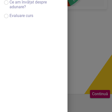
Ce am învățat despre
adunare?
Evaluare curs
Continuă
Bine ai venit.