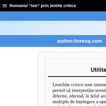
Romanul ”Ion” prin lentile critice
author.livresq.com
Utilit
Lentilele critice sunt instr
permit să interpretăm textu
diferite, oferind, în felul ac
multiple de înțelegere a ope