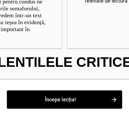
relevate de lectura p
i pentru condus ne
rile semaforului,
 vedem într-un text
nu ieșea în evidență,
e important în
LENTILELE CRITIC
Începe lecția!