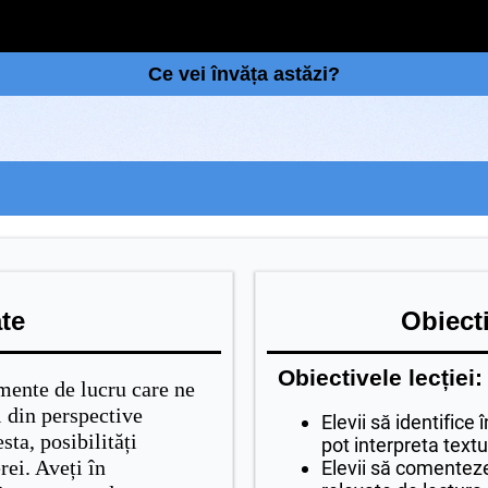
Ce vei învăța astăzi?
ate
Obiecti
Obiectivele lecției:
umente de lucru care ne
l din perspective
Elevii să identifice 
esta, posibilități
pot interpreta textu
rei. Aveți în
Elevii să comentez