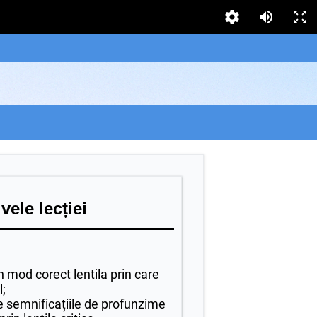
vele lecției
în mod corect lentila prin care
l;
e semnificațiile de profunzime