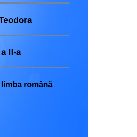
 Teodora
a II-a
 limba română