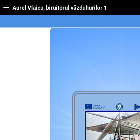
Aurel Vlaicu, biruitorul văzduhurilor 1