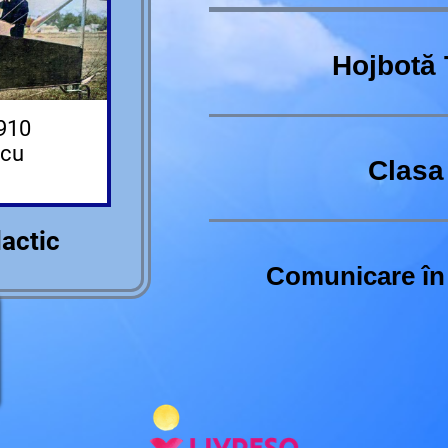
Hojbotă
1910
icu
Clasa 
dactic
Comunicare în