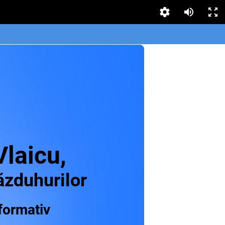
Vlaicu,
văzduhurilor
nformativ