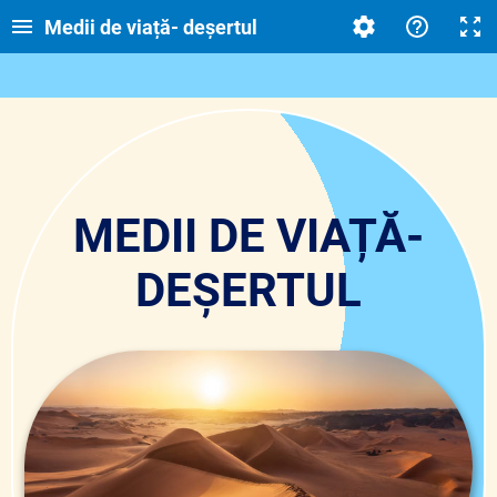
Medii de viață- deșertul
MEDII DE VIAȚĂ-
DEȘERTUL