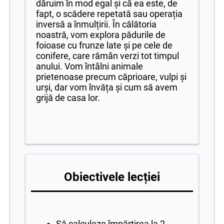
dăruim în mod egal și că ea este, de
fapt, o scădere repetată sau operația
inversă a înmulțirii. În călătoria
noastră, vom explora pădurile de
foioase cu frunze late și pe cele de
conifere, care rămân verzi tot timpul
anului. Vom întâlni animale
prietenoase precum căprioare, vulpi și
urși, dar vom învăța și cum să avem
grijă de casa lor.
Obiectivele lecției
Să calculeze împărțirea la 2