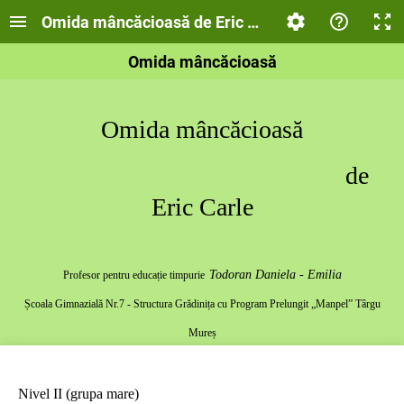
Omida mâncăcioasă de Eric Carle (verificarea_cun
Omida mâncăcioasă
Omida mâncăcioasă
de
Eric Carle
Todoran Daniela - Emilia
Profesor pentru educație timpurie
Școala Gimnazială Nr.7 - Structura Grădinița cu Program Prelungit „Manpel” Târgu
Mureș
Nivel II (grupa mare)