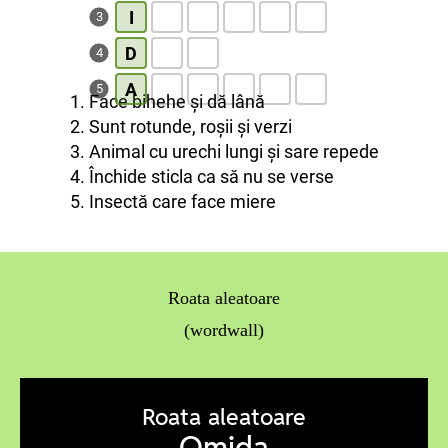
I
3
D
4
A
5
1. Face bihehe și dă lână
2. Sunt rotunde, roșii și verzi
3. Animal cu urechi lungi și sare repede
4. Închide sticla ca să nu se verse
5. Insectă care face miere
Roata aleatoare
(wordwall)