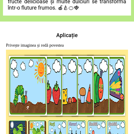
fructe delicioase și multe dulciuri se transformă
într-o fluture frumos.
🍎🍐🍊🍓
Aplicație
Privește imaginea și redă povestea