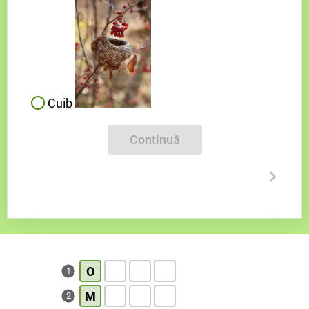
Cuib
Continuă
O
1
M
2