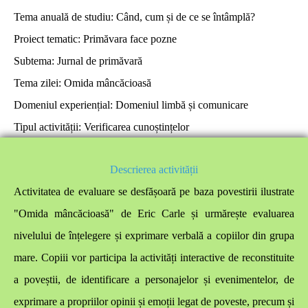
Tema anuală de studiu:
Când, cum și de ce se întâmplă?
Proiect tematic:
Primăvara face pozne
Subtema:
Jurnal de primăvară
Tema zilei:
Omida mâncăcioasă
Domeniul experiențial:
Domeniul limbă și comunicare
Tipul activității:
Verificarea cunoștințelor
Descrierea activității
Activitatea de evaluare se desfășoară pe baza povestirii ilustrate
"Omida mâncăcioasă" de Eric Carle și urmărește evaluarea
nivelului de înțelegere și exprimare verbală a copiilor din grupa
mare. Copiii vor participa la activități interactive de reconstituite
a poveștii, de identificare a personajelor și evenimentelor, de
exprimare a propriilor opinii și emoții legat de poveste, precum și