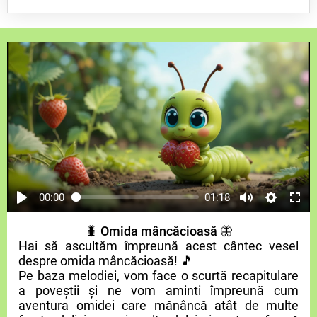
00:00
01:18
🐛
Omida mâncăcioasă
🦋
Hai să ascultăm împreună acest cântec vesel
despre omida mâncăcioasă! 🎵
Pe baza melodiei, vom face o scurtă recapitulare
a poveștii și ne vom aminti împreună cum
aventura omidei care mănâncă atât de multe