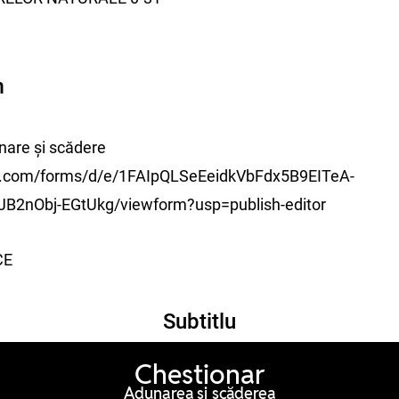
m
nare și scădere
le.com/forms/d/e/1FAIpQLSeEeidkVbFdx5B9EITeA-
2nObj-EGtUkg/viewform?usp=publish-editor
CE
Subtitlu