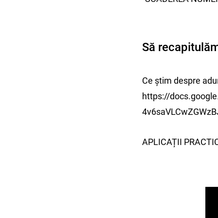
Să recapitulă
Ce știm despre adu
https://docs.goog
4v6saVLCwZGWzBJB
APLICAȚII PRACTI