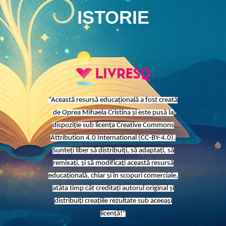
ISTORIE
“Această resursă educațională a fost creată
de Oprea Mihaela Cristina și este pusă la
dispoziție sub licența Creative Commons
Attribution 4.0 International (CC-BY-4.0).
Sunteți liber să distribuiți, să adaptați, să
remixați, și să modificați această resursă
educațională, chiar și în scopuri comerciale,
atâta timp cât creditați autorul original și
distribuiți creațiile rezultate sub aceeași
licență!”