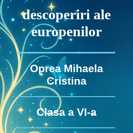
descoperiri ale
europenilor
Oprea Mihaela
Cristina
Clasa a VI-a