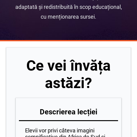
adaptată și redistribuită în scop educațional,
cu menționarea sursei.
Ce vei învăța
astăzi?
Descrierea lecției
Elevii vor privi câteva imagini
semnificative din Africa de Sud și