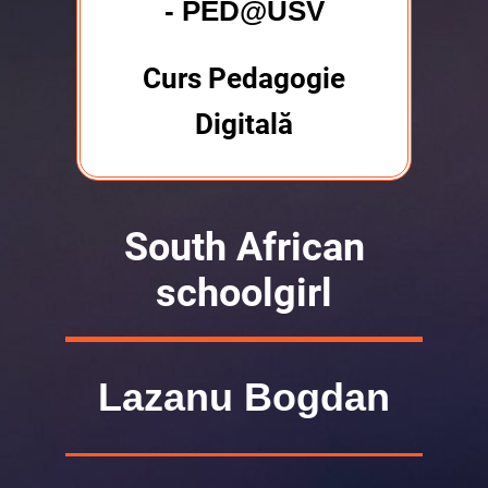
- PED@USV
Curs Pedagogie
Digitală
South African
schoolgirl
Lazanu Bogdan