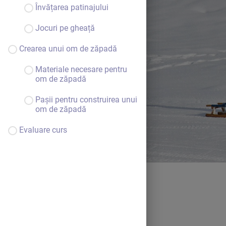
Învățarea patinajului
Jocuri pe gheață
Crearea unui om de zăpadă
Materiale necesare pentru
om de zăpadă
Pașii pentru construirea unui
om de zăpadă
Evaluare curs
Bine ai venit.
Continuă