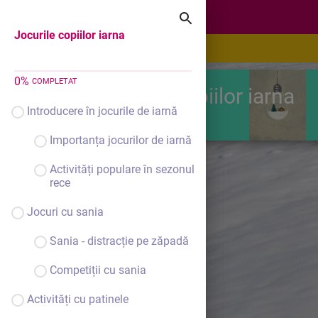
Jocurile copiilor iarna
Jocurile copiilor iarna
0
%
COMPLETAT
Jocurile copiilor iarna
Introducere în jocurile de iarnă
Importanța jocurilor de iarnă
Activități populare în sezonul
rece
Jocuri cu sania
Sania - distracție pe zăpadă
Competiții cu sania
Activități cu patinele