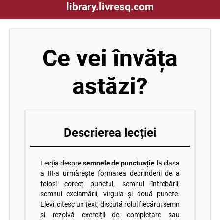
library.livresq.com
Ce vei învăța
astăzi?
Descrierea lecției
Lecția despre
semnele de punctuație
la clasa
a III-a urmărește formarea deprinderii de a
folosi corect punctul, semnul întrebării,
semnul exclamării, virgula și două puncte.
Elevii citesc un text, discută rolul fiecărui semn
și rezolvă exerciții de completare sau