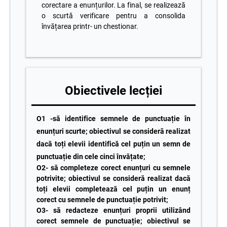
corectare a enunțurilor. La final, se realizează
o scurtă verificare pentru a consolida
învățarea printr- un chestionar.
Obiectivele lecției
O1 -să identifice semnele de punctuație în
enunțuri scurte; obiectivul se consideră realizat
dacă toți elevii identifică cel puțin un semn de
punctuație din cele cinci învățate;
O2- să completeze corect enunțuri cu semnele
potrivite; obiectivul se consideră realizat dacă
toți elevii completează cel puțin un enunț
corect cu semnele de punctuație potrivit;
O3- să redacteze enunțuri proprii utilizând
corect semnele de punctuație; obiectivul se