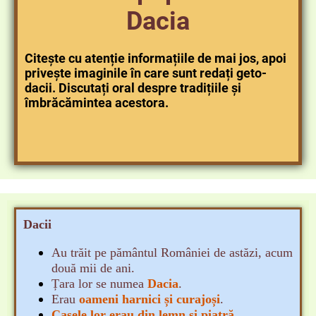
Dacia
Citește cu atenție informațiile de mai jos, apoi
privește imaginile în care sunt redați geto-
dacii. Discutați oral despre tradițiile și
îmbrăcămintea acestora.
Dacii
Au trăit pe pământul României de astăzi, acum
două mii de ani.
Țara lor se numea
Dacia
.
Erau
oameni harnici și curajoși
.
Casele lor erau din lemn și piatră
.