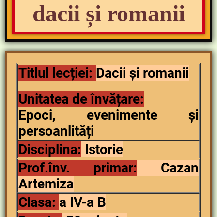
dacii și romanii
Titlul lecției:
Dacii și romanii
Unitatea de învățare:
Epoci, evenimente și
persoanlități
Disciplina:
Istorie
Prof.înv. primar:
Cazan
Artemiza
Clasa:
a IV-a B