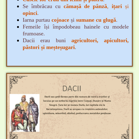
Se îmbrăcau cu
cămașă de pânză
,
ițari
și
opinci
.
Iarna purtau
cojoace
și
sumane cu glugă
.
Femeile își împodobeau hainele cu modele
frumoase.
Dacii erau buni
agricultori, apicultori,
păstori și meșteșugari
.