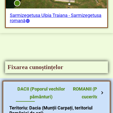
Amfiteatrul
Templul Zeiței Nemesis
Sarmizegetusa Ulpia Traiana - Sarmizegetusa
romană
Fixarea cunoștințelor
DACII (Poporul vechilor
ROMANII (Poporul
pământuri)
cuceritor)
Teritoriu: Dacia (Munții Carpați, teritoriul