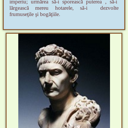
imperiu;
urmărea să-i sporească puterea , să-i
lărgească mereu hotarele, să-i dezvol
te
frumuseţile şi bogăţiile.