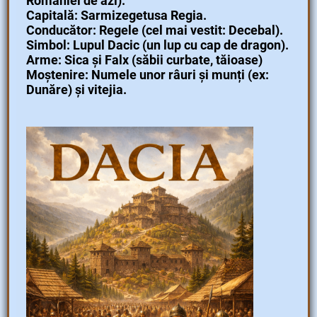
României de azi).
Capitală: Sarmizegetusa Regia.
Conducător: Regele (cel mai vestit: Decebal).
Simbol: Lupul Dacic (un lup cu cap de dragon).
Arme: Sica și Falx (săbii curbate, tăioase)
Moștenire: Numele unor râuri și munți (ex:
Dunăre) și vitejia.