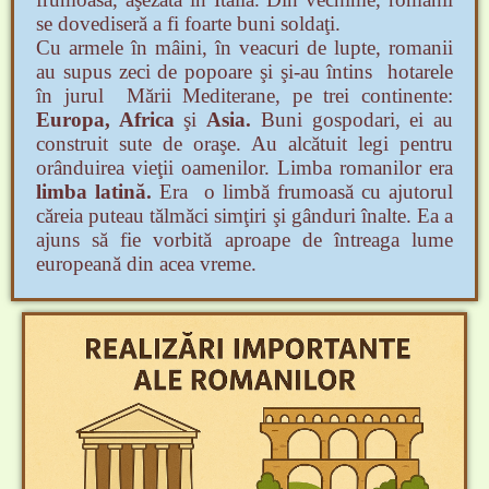
se dovediseră a fi foarte buni soldaţi.
Cu armele în mâini, în veacuri de lupte, romanii
au supus zeci de popoare şi
şi-au întins hotarele
în jurul Mării Mediterane, pe trei continente:
Europa,
Africa
şi
Asia.
Buni gospodari, ei au
construit sute de oraşe. Au alcătuit legi
pentru
orânduirea vieţii oamenilor. Limba romanilor era
limba latină.
Era o
limbă frumoasă cu ajutorul
căreia puteau tălmăci simţiri şi gânduri înalte. Ea a
ajuns să fie vorbită aproape de întreaga lume
europeană din acea vreme.