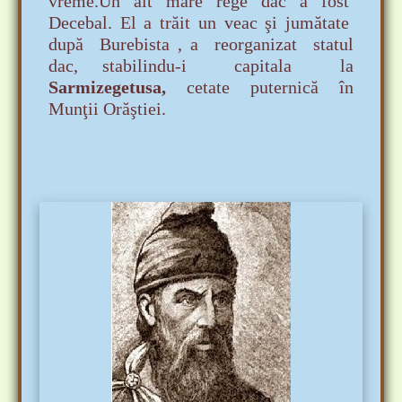
vreme.Un alt mare rege dac a fost
Decebal. El a trăit un veac şi
jumătate
după Burebista , a reorganizat statul
dac, stabilindu-i capitala la
Sarmizegetusa,
cetate puternică în
Munţii Orăştiei.