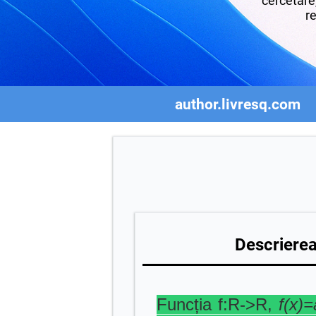
cercetare,
re
author.livresq.com
Descrierea 
Funcția f:R->R,
f(x)