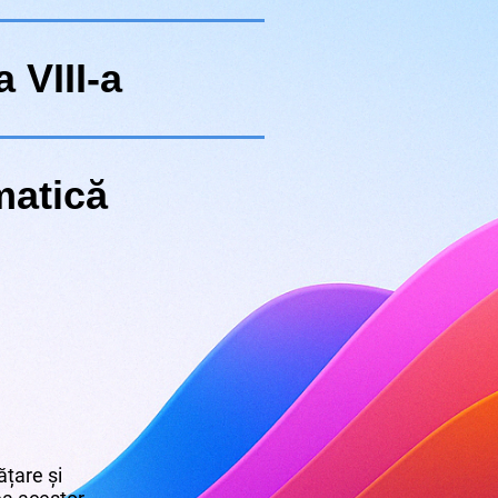
 VIII-a
atică
țare și