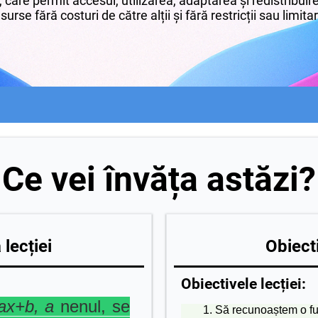
 care permit accesul, utilizarea, adaptarea și redistribui
surse fără costuri de către alții și fără restricții sau limita
Ce vei învăța astăzi?
lecției
Obiecti
Obiectivele lecției:
=ax+b, a
nenul, se
Să recunoaștem o fun