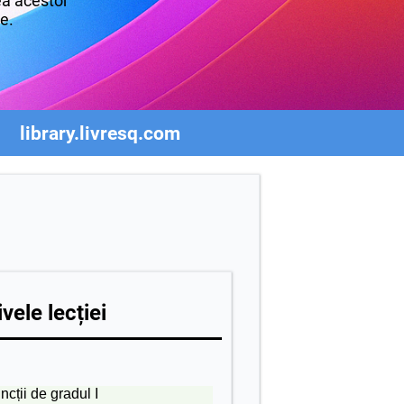
rea acestor
re.
library.livresq.com
vele lecției
cții de gradul I