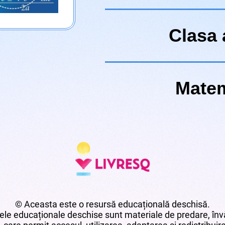
Clasa a
Matem
© Aceasta este o resursă educațională deschisă.
le educaționale deschise sunt materiale de predare, învă